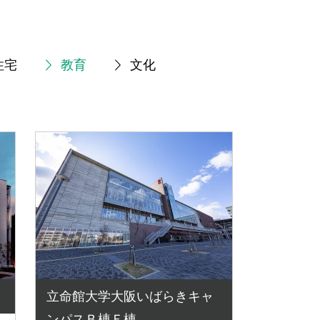
住宅
教育
文化
立命館大学大阪いばらきキャ
ンパスＢ棟Ｆ棟