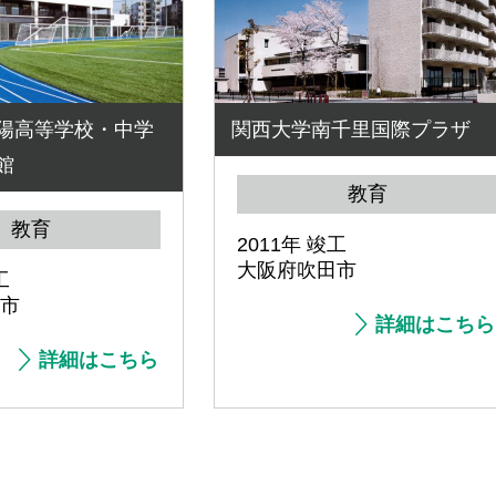
陽高等学校・中学
関西大学南千里国際プラザ
館
教育
教育
2011年 竣工
大阪府吹田市
工
市
詳細はこちら
詳細はこちら