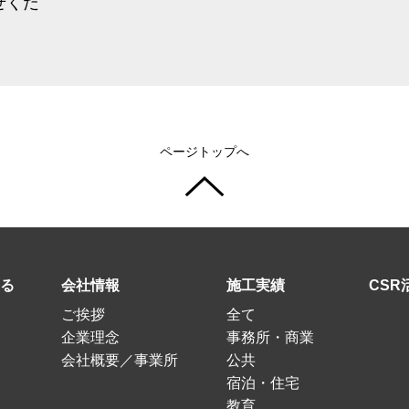
せくだ
ページトップへ
る
会社情報
施工実績
CSR
ご挨拶
全て
企業理念
事務所・商業
会社概要／事業所
公共
宿泊・住宅
教育